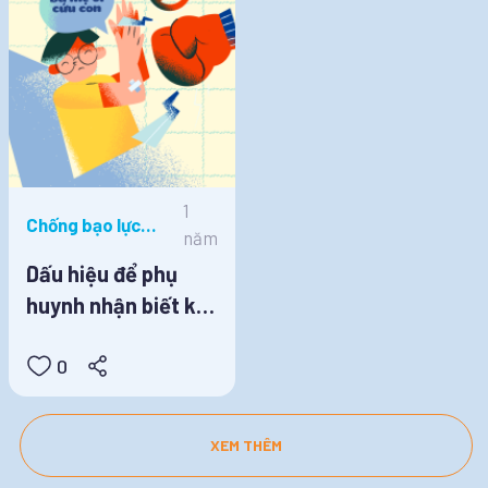
1
Chống bạo lực
năm
học đường, Tin
Dấu hiệu để phụ
tức
huynh nhận biết khi
con bị bạo lực học
0
đường
XEM THÊM