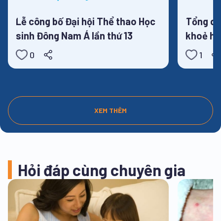
Tin tức
Lễ công bố Đại hội Thể thao Học
Tổng qu
sinh Đông Nam Á lần thứ 13
khoẻ họ
2025
0
1
XEM THÊM
Hỏi đáp cùng chuyên gia