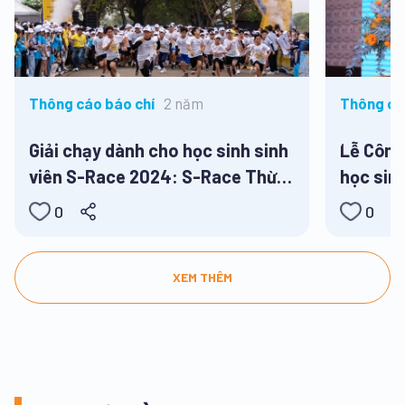
2 năm
Thông cáo báo chí
Thông cá
Giải chạy dành cho học sinh sinh
Lễ Công
viên S-Race 2024: S-Race Thừa
học sin
Thiên Huế
0
0
XEM THÊM