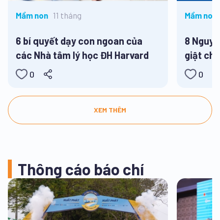
11 tháng
Mầm non
Mầm non,
Tiểu học,
6 bí quyết dạy con ngoan của
8 Nguyê
các Nhà tâm lý học ĐH Harvard
giật cho
hè
0
0
XEM THÊM
Thông cáo báo chí