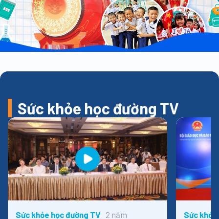
Sức khỏe học đường TV
2 năm
Sức khỏe học đường TV
Sức khỏe