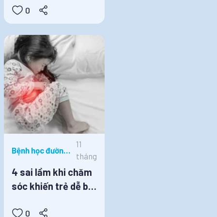
0
11
Bệnh học đường,
tháng
Dinh dưỡng học
4 sai lầm khi chăm
đường
sóc khiến trẻ dễ bị
rối loạn tiêu hóa
0