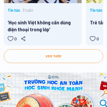
3 tuần
3
Tin tức
Tin tức
‘Học sinh Việt không cần dùng
Trẻ tắm
điện thoại trong lớp’
0
0
XEM THÊM