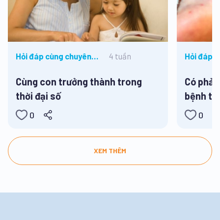
4 tuần
Hỏi đáp cùng chuyên
Hỏi đáp 
gia
gia
Cùng con trưởng thành trong
Có phải 
thời đại số
bệnh ta
0
0
XEM THÊM