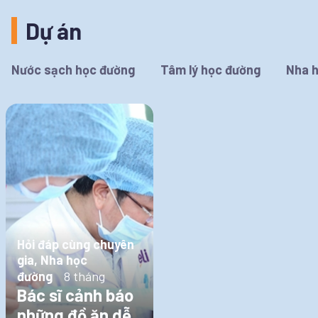
Dự án
Nước sạch học đường
Tâm lý học đường
Nha 
Hỏi đáp cùng chuyên
gia, Nha học
đường
8 tháng
Bác sĩ cảnh báo
những đồ ăn dễ