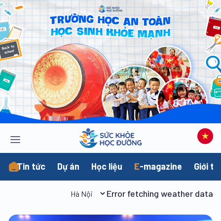
Tin tức
Dự án
Học liệu
E
-magazine
Giới th
Error fetching weather data