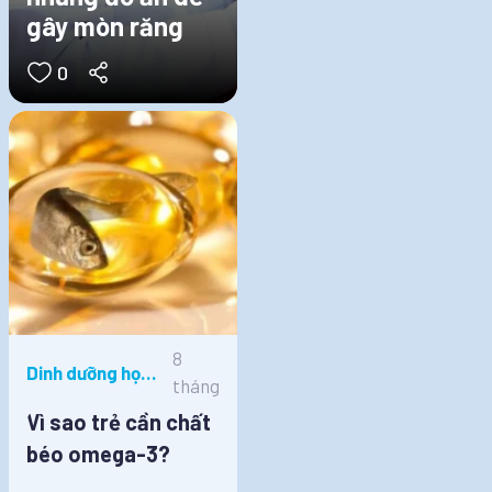
gây mòn răng
0
8
Dinh dưỡng học
tháng
đường
Vì sao trẻ cần chất
béo omega-3?