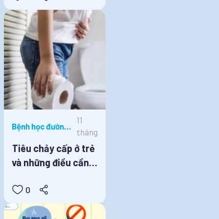
11
Bệnh học đường,
tháng
Dinh dưỡng học
Tiêu chảy cấp ở trẻ
đường
và những điều cần
lưu ý
0