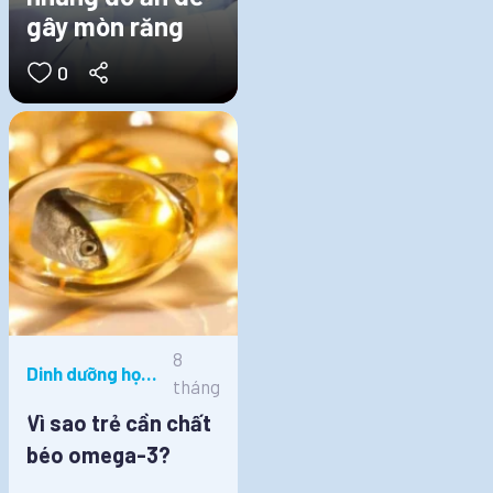
gây mòn răng
0
8
Dinh dưỡng học
tháng
đường
Vì sao trẻ cần chất
béo omega-3?