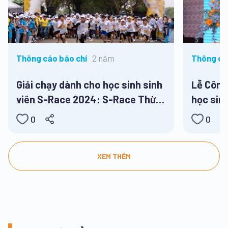
2 năm
Thông cáo báo chí
Thông cá
Giải chạy dành cho học sinh sinh
Lễ Công
viên S-Race 2024: S-Race Thừa
học sin
Thiên Huế
0
0
XEM THÊM