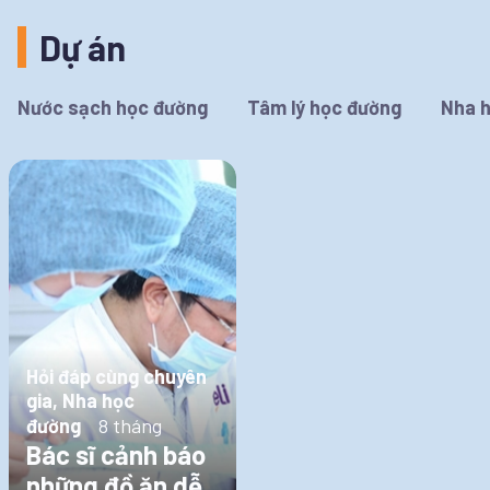
Dự án
Nước sạch học đường
Tâm lý học đường
Nha 
Hỏi đáp cùng chuyên
gia, Nha học
đường
8 tháng
Bác sĩ cảnh báo
những đồ ăn dễ