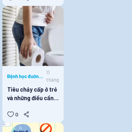
11
Bệnh học đường,
tháng
Dinh dưỡng học
Tiêu chảy cấp ở trẻ
đường
và những điều cần
lưu ý
0