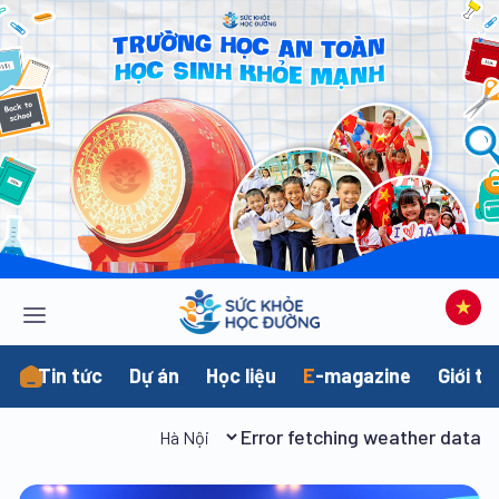
Tin tức
Dự án
Học liệu
E
-magazine
Giới th
Error fetching weather data