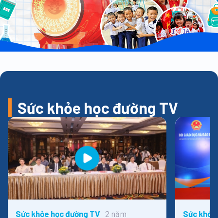
Sức khỏe học đường TV
2 năm
Sức khỏe học đường TV
Sức khỏe