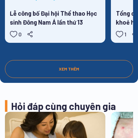
Tin tức
Lễ công bố Đại hội Thể thao Học
Tổng qu
sinh Đông Nam Á lần thứ 13
khoẻ họ
2025
0
1
XEM THÊM
Hỏi đáp cùng chuyên gia