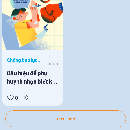
1
Chống bạo lực
năm
học đường, Tin
Dấu hiệu để phụ
tức
huynh nhận biết khi
con bị bạo lực học
0
đường
XEM THÊM