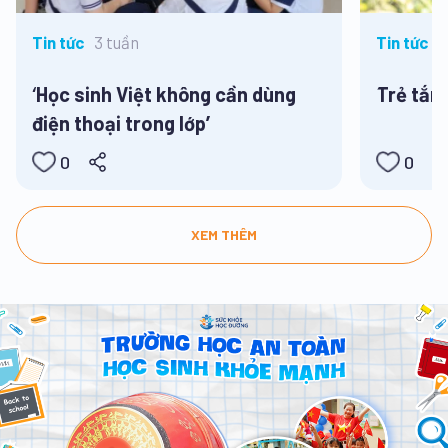
3 tuần
3
Tin tức
Tin tức
‘Học sinh Việt không cần dùng
Trẻ tắm
điện thoại trong lớp’
0
0
XEM THÊM