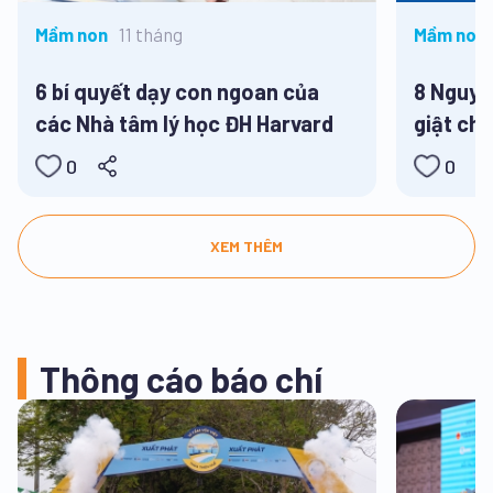
11 tháng
Mầm non
Mầm non,
Tiểu học,
6 bí quyết dạy con ngoan của
8 Nguyê
các Nhà tâm lý học ĐH Harvard
giật cho
hè
0
0
XEM THÊM
Thông cáo báo chí