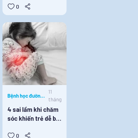
0
11
Bệnh học đường,
tháng
Dinh dưỡng học
4 sai lầm khi chăm
đường
sóc khiến trẻ dễ bị
rối loạn tiêu hóa
0