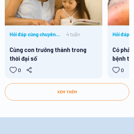
4 tuần
Hỏi đáp cùng chuyên
Hỏi đáp 
gia
gia
Cùng con trưởng thành trong
Có phải 
thời đại số
bệnh ta
0
0
XEM THÊM