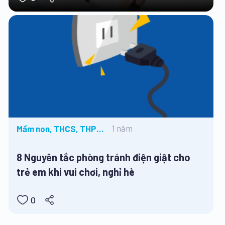
1 năm
Mầm non, THCS, THPT,
Tiểu học, Tin tức
8 Nguyên tắc phòng tránh điện giật cho
trẻ em khi vui chơi, nghỉ hè
0