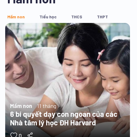
Mầm non
Tiểu học
THCS
THPT
Mầm non
11 tháng
6 bí quyết dạy con ngoan của các
Nhà tâm lý học ĐH Harvard
0