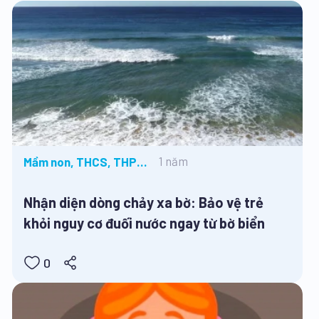
1 năm
Mầm non, THCS, THPT,
Tiểu học, Tin tức
Nhận diện dòng chảy xa bờ: Bảo vệ trẻ
khỏi nguy cơ đuối nước ngay từ bờ biển
0