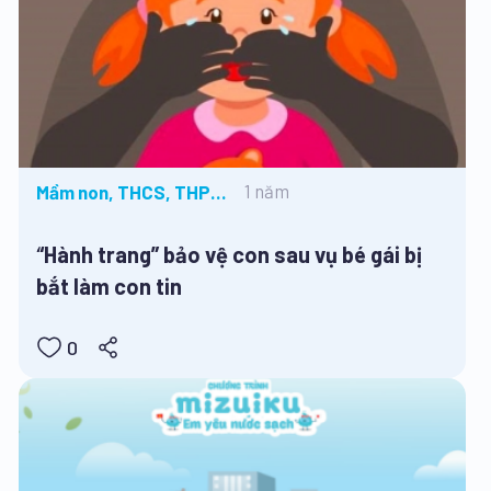
1 năm
Mầm non, THCS, THPT,
Tiểu học, Tin tức
“Hành trang” bảo vệ con sau vụ bé gái bị
bắt làm con tin
0