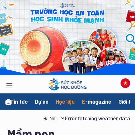
Tin tức
Dự án
Học liệu
E
-magazine
Giới th
Error fetching weather data
Mầm non