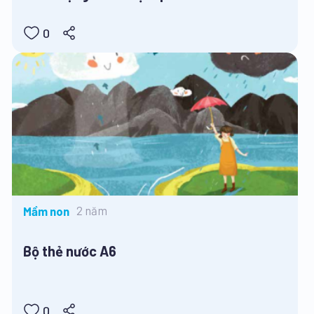
0
2 năm
Mầm non
Bộ thẻ nước A6
0