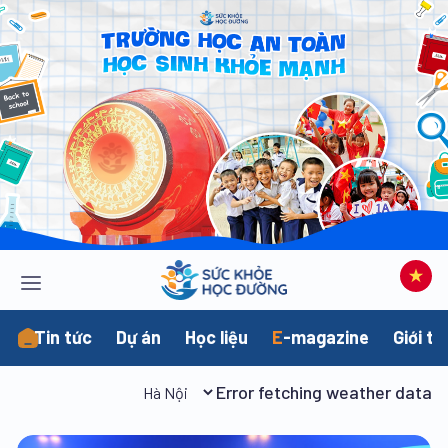
Tin tức
Dự án
Học liệu
E
-magazine
Giới th
Error fetching weather data