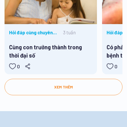
3 tuần
Hỏi đáp cùng chuyên
Hỏi đáp 
gia
gia
Cùng con trưởng thành trong
Có phải 
thời đại số
bệnh ta
0
0
XEM THÊM