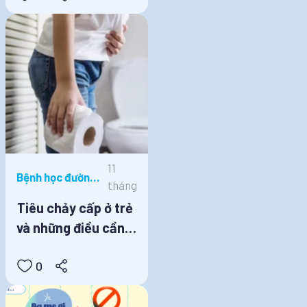
11
Bệnh học đường,
tháng
Dinh dưỡng học
Tiêu chảy cấp ở trẻ
đường
và những điều cần
lưu ý
0