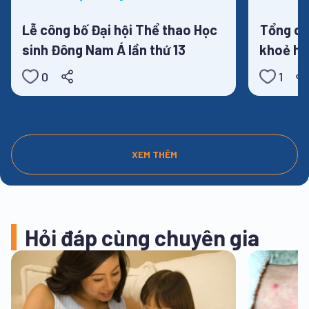
Tin tức
Lễ công bố Đại hội Thể thao Học
Tổng qu
sinh Đông Nam Á lần thứ 13
khoẻ họ
2025
0
1
XEM THÊM
Hỏi đáp cùng chuyên gia