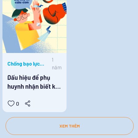
1
Chống bạo lực
năm
học đường, Tin
Dấu hiệu để phụ
tức
huynh nhận biết khi
con bị bạo lực học
0
đường
XEM THÊM