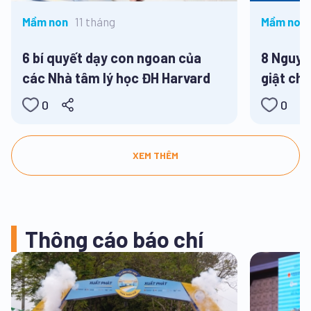
11 tháng
Mầm non
Mầm non,
Tiểu học,
6 bí quyết dạy con ngoan của
8 Nguyê
các Nhà tâm lý học ĐH Harvard
giật cho
hè
0
0
XEM THÊM
Thông cáo báo chí