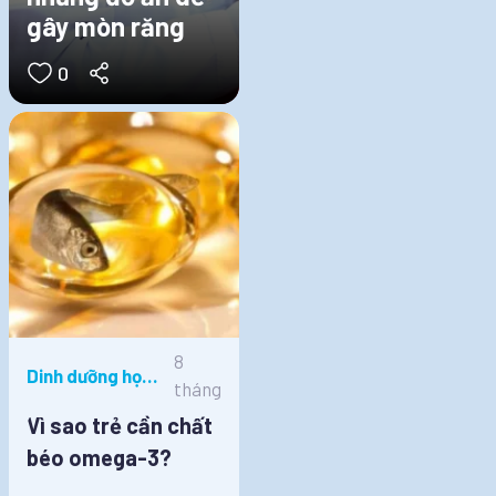
gây mòn răng
0
8
Dinh dưỡng học
tháng
đường
Vì sao trẻ cần chất
béo omega-3?