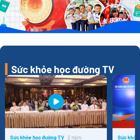
Sức khỏe học đường TV
2 năm
Sức khỏe học đường TV
Sức khỏe