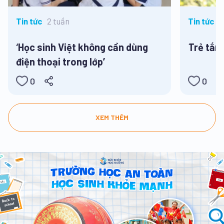
2 tuần
2
Tin tức
Tin tức
‘Học sinh Việt không cần dùng
Trẻ tắm
điện thoại trong lớp’
0
0
XEM THÊM