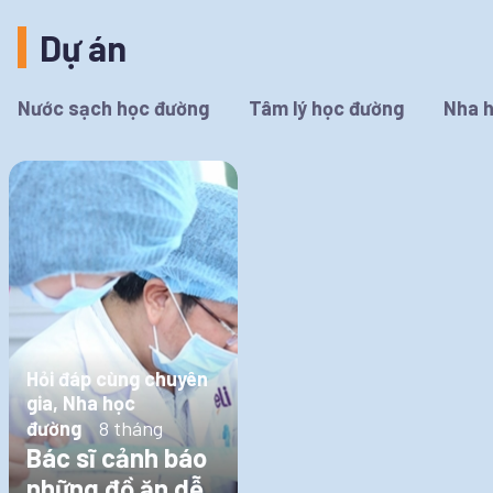
Dự án
Nước sạch học đường
Tâm lý học đường
Nha 
Hỏi đáp cùng chuyên
gia, Nha học
đường
8 tháng
Bác sĩ cảnh báo
những đồ ăn dễ