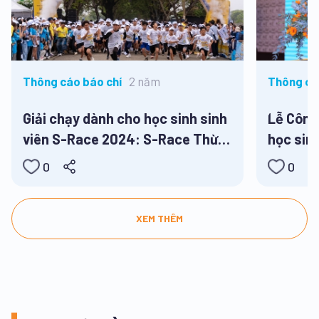
2 năm
Thông cáo báo chí
Thông cá
Giải chạy dành cho học sinh sinh
Lễ Công
viên S-Race 2024: S-Race Thừa
học sin
Thiên Huế
0
0
XEM THÊM