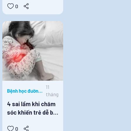
0
11
Bệnh học đường,
tháng
Dinh dưỡng học
4 sai lầm khi chăm
đường
sóc khiến trẻ dễ bị
rối loạn tiêu hóa
0