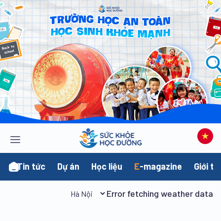
Tin tức
Dự án
Học liệu
E
-magazine
Giới th
Error fetching weather data