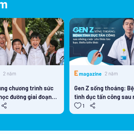
âm
E
2 năm
2 năm
magazine
ung chương trình sức
Gen Z sống thoáng: B
học đường giai đoạn
tình dục tấn công sau
– 2025
cuộc yêu thừa táo bạo
1
thiếu kiến thức