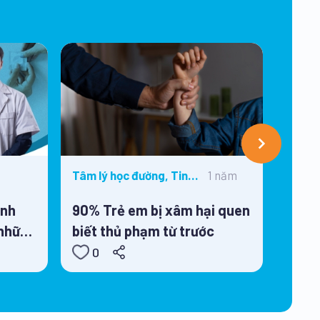
1 năm
Tâm lý học đường, Tin
Ảnh
tức
ệnh
90% Trẻ em bị xâm hại quen
Lễ cô
 những
biết thủ phạm từ trước
tổ c
,
truyề
0
1
trườn
2025