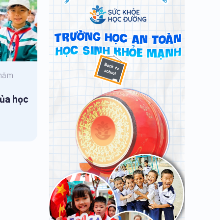
 năm
của học