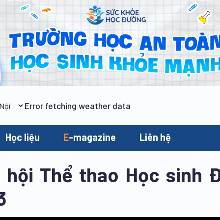
Error fetching weather data
Học liệu
E
-magazine
Liên hệ
 hội Thể thao Học sinh 
3