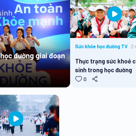
2
Sức khỏe học đường TV
 học đường giai đoạn
Thực trạng sức khoẻ 
sinh trong học đường
0