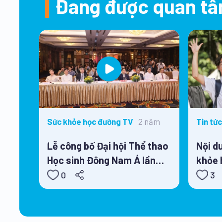
Đang được quan t
2 năm
Sức khỏe học đường TV
Tin tức
Lễ công bố Đại hội Thể thao
Nội d
Học sinh Đông Nam Á lần
khỏe 
thứ 13
2021 
0
3