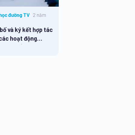
2 năm
học đường TV
bố và ký kết hợp tác
 các hoạt động
hông thể thao
ọc giai đoạn 2020 –