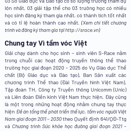
03 Sở Giáo dục và Đào tạo có số lượng trường tham dự
lớn nhất, 03 giải tập thể cho 03 trường học có nhiều
học sinh đăng ký tham gia nhất, có thành tích tốt nhất
và có tỉ lệ hoàn thành cao nhất.
(Xem chi tiết chương
trình và đăng ký tham gia tại
http://srace.vn
)
Chung tay Vì tầm vóc Việt
Giải chạy dành cho học sinh – sinh viên S-Race nằm
trong chuỗi các hoạt động truyền thông thể thao
trường học giai đoạn 2020 – 2025 do Vụ Giáo dục Thể
chất (Bộ Giáo dục và Đào tạo), Ban Sản xuất các
chương trình Thể thao (Đài Truyền hình Việt Nam),
Tập đoàn TH, Công ty Truyền thông Unicomm (Unic)
và Liên đoàn Điền kinh Việt Nam thực hiện. Đây cũng
là một trong những hoạt động nhằm chung tay thực
hiện
Đề án tổng thể phát triển thể lực, tầm vóc người Việt
Nam giai đoạn 2011 – 2030
theo Quyết định 641/QĐ-Ttg
và
Chương trình Sức khỏe học đường giai đoạn 2021 –