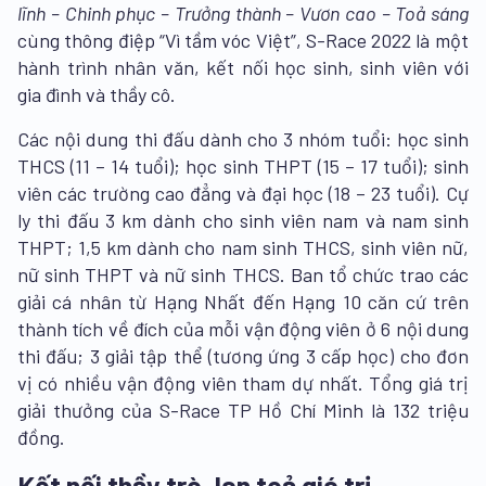
lĩnh – Chinh phục – Trưởng thành – Vươn cao – Toả sáng
cùng thông điệp “Vì tầm vóc Việt”, S-Race 2022 là một
hành trình nhân văn, kết nối học sinh, sinh viên với
gia đình và thầy cô.
Các nội dung thi đấu dành cho 3 nhóm tuổi: học sinh
THCS (11 – 14 tuổi); học sinh THPT (15 – 17 tuổi); sinh
viên các trường cao đẳng và đại học (18 – 23 tuổi). Cự
ly thi đấu 3 km dành cho sinh viên nam và nam sinh
THPT; 1,5 km dành cho nam sinh THCS, sinh viên nữ,
nữ sinh THPT và nữ sinh THCS. Ban tổ chức trao các
giải cá nhân từ Hạng Nhất đến Hạng 10 căn cứ trên
thành tích về đích của mỗi vận động viên ở 6 nội dung
thi đấu; 3 giải tập thể (tương ứng 3 cấp học) cho đơn
vị có nhiều vận động viên tham dự nhất. Tổng giá trị
giải thưởng của S-Race TP Hồ Chí Minh là 132 triệu
đồng.
Kết nối thầy trò, lan toả giá trị