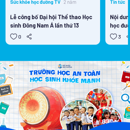
2 năm
Sức khỏe học đường TV
Tin tức
Lễ công bố Đại hội Thể thao Học
Nội dun
sinh Đông Nam Á lần thứ 13
học đườ
0
3