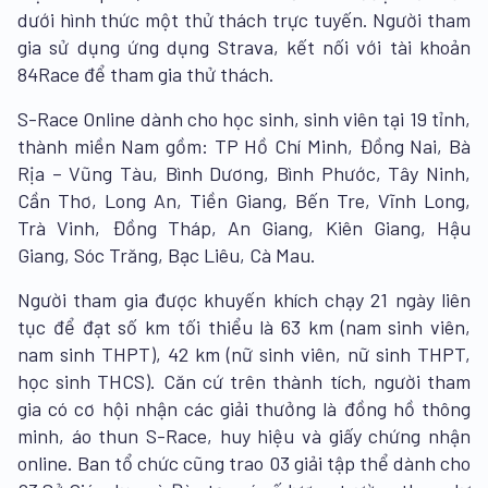
dưới hình thức một thử thách trực tuyến. Người tham
gia sử dụng ứng dụng Strava, kết nối với tài khoản
84Race để tham gia thử thách.
S-Race Online dành cho học sinh, sinh viên tại 19 tỉnh,
thành miền Nam gồm: TP Hồ Chí Minh, Đồng Nai, Bà
Rịa – Vũng Tàu, Bình Dương, Bình Phước, Tây Ninh,
Cần Thơ, Long An, Tiền Giang, Bến Tre, Vĩnh Long,
Trà Vinh, Đồng Tháp, An Giang, Kiên Giang, Hậu
Giang, Sóc Trăng, Bạc Liêu, Cà Mau.
Người tham gia được khuyến khích chạy 21 ngày liên
tục để đạt số km tối thiểu là 63 km (nam sinh viên,
nam sinh THPT), 42 km (nữ sinh viên, nữ sinh THPT,
học sinh THCS). Căn cứ trên thành tích, người tham
gia có cơ hội nhận các giải thưởng là đồng hồ thông
minh, áo thun S-Race, huy hiệu và giấy chứng nhận
online. Ban tổ chức cũng trao 03 giải tập thể dành cho