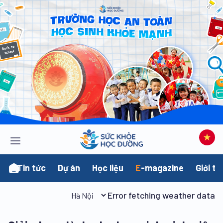
Tin tức
Dự án
Học liệu
E
-magazine
Giới th
Error fetching weather data