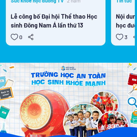
2 năm
Sức khỏe học đường TV
Tin tức
Lễ công bố Đại hội Thể thao Học
Nội dun
sinh Đông Nam Á lần thứ 13
học đườ
0
3