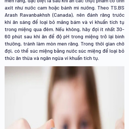
men răng, đặc biệt là sau khi ăn các thực phẩm có tính
axit như nước cam hoặc bánh mì nướng. Theo TS.BS
Arash Ravanbakhsh (Canada), nên đánh răng trước
khi ăn sáng để loại bỏ mảng bám và vi khuẩn tích tụ
trong miệng qua đêm. Nếu không, hãy đợi ít nhất 30-
60 phút sau khi ăn để độ pH trong miệng trở lại bình
thường, tránh làm mòn men răng. Trong thời gian chờ
đợi, có thể súc miệng bằng nước súc miệng để loại bỏ
thức ăn thừa và ngăn ngừa vi khuẩn tích tụ.