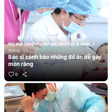
Hỏi đáp cùng chuyên gia, Nha học đường
8
tháng
Bác sĩ cảnh báo những đồ ăn dễ gây
mòn răng
0