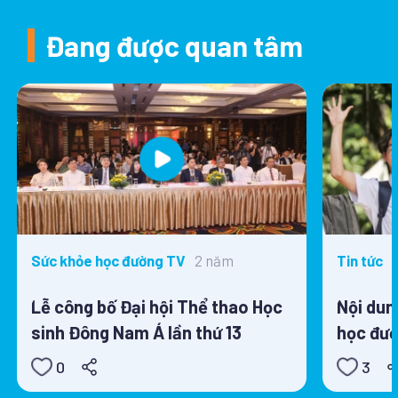
Đang được quan tâm
2 năm
Sức khỏe học đường TV
Tin tức
Lễ công bố Đại hội Thể thao Học
Nội dun
sinh Đông Nam Á lần thứ 13
học đườ
0
3