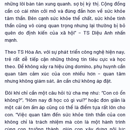
những lời bàn tán xung quanh, sợ bị kỳ thị. Cộng đồng
cần có cái nhìn cởi mở và đúng đắn hơn về sức khỏe
tâm thần. Bên cạnh sức khỏe thể chất, sức khỏe tinh
thần cũng vô cùng quan trọng nhưng lại thường bị bỏ
quên do định kiến của xã hội” – TS Diệu Anh nhấn
mạnh.
Theo TS Hòa An, với sự phát triển công nghệ hiện nay,
trẻ rất dễ tiếp cận những thông tin tiêu cực và học
theo. Để không xảy ra hiệu ứng domino, phụ huynh cần
quan tâm cảm xúc của con nhiều hơn – quan tâm
nhưng không giám sát, ân cần chứ không áp đặt.
Đôi khi chỉ cần một câu hỏi từ cha mẹ như: “Con có ổn
không?”, “Hôm nay đi học có gì vui?” hoặc đơn giản là
một cái ôm ấm áp cũng có thể là điểm tựa rất lớn cho
con. “Việc quan tâm đến sức khỏe tinh thần của con
không chỉ là trách nhiệm mà còn là một hành trình
cùng con trưởng thành, giúp con xây dựng nội lực