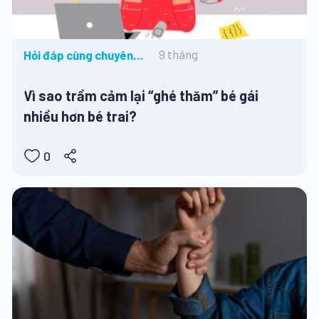
9 tháng
Hỏi đáp cùng chuyên
gia, Tâm lý học đường,
Tin tức
Vì sao trầm cảm lại “ghé thăm” bé gái
nhiều hơn bé trai?
0