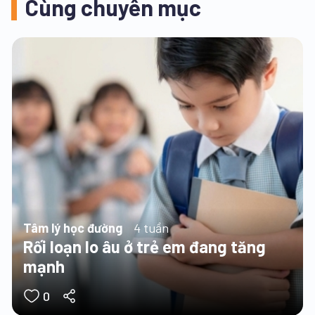
Cùng chuyên mục
Tâm lý học đường
4 tuần
Rối loạn lo âu ở trẻ em đang tăng
mạnh
0