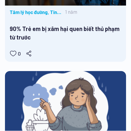
1 năm
Tâm lý học đường, Tin
tức
90% Trẻ em bị xâm hại quen biết thủ phạm
từ trước
0