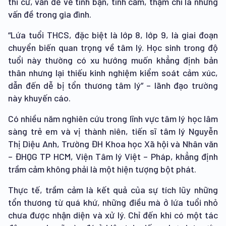
thi cử, vấn đề về tình bạn, tình cảm, thậm chí là những
vấn đề trong gia đình.
“Lứa tuổi THCS, đặc biệt là lớp 8, lớp 9, là giai đoạn
chuyển biến quan trọng về tâm lý. Học sinh trong độ
tuổi này thường có xu hướng muốn khẳng định bản
thân nhưng lại thiếu kinh nghiệm kiểm soát cảm xúc,
dẫn đến dễ bị tổn thương tâm lý” – lãnh đạo trường
này khuyến cáo.
Có nhiều năm nghiên cứu trong lĩnh vực tâm lý học lâm
sàng trẻ em và vị thành niên, tiến sĩ tâm lý Nguyễn
Thị Diệu Anh, Trường ĐH Khoa học Xã hội và Nhân văn
– ĐHQG TP HCM, Viện Tâm lý Việt – Pháp, khẳng định
trầm cảm không phải là một hiện tượng bột phát.
Thực tế, trầm cảm là kết quả của sự tích lũy những
tổn thương từ quá khứ, những điều mà ở lứa tuổi nhỏ
chưa được nhận diện và xử lý. Chỉ đến khi có một tác