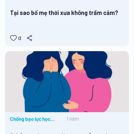
tức
Tại sao bố mẹ thời xưa không trầm cảm?
0
1 năm
Chống bạo lực học
đường, Tâm lý học
đường, Tin tức