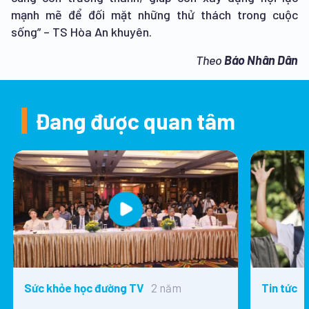
mạnh mẽ để đối mặt những thử thách trong cuộc
sống” – TS Hòa An khuyên.
Theo
Báo Nhân Dân
Đang được quan tâm
2 năm
Sức khỏe học đường TV
Tin tức