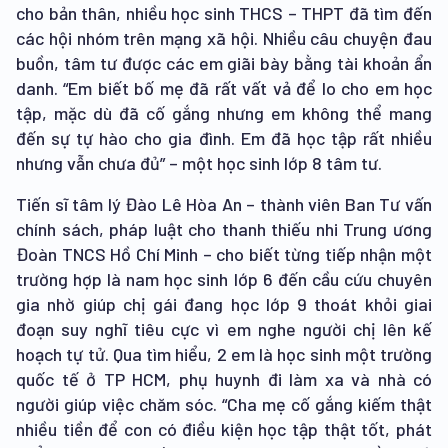
cho bản thân, nhiều học sinh THCS – THPT đã tìm đến
các hội nhóm trên mạng xã hội. Nhiều câu chuyện đau
buồn, tâm tư được các em giãi bày bằng tài khoản ẩn
danh. “Em biết bố mẹ đã rất vất vả để lo cho em học
tập, mặc dù đã cố gắng nhưng em không thể mang
đến sự tự hào cho gia đình. Em đã học tập rất nhiều
nhưng vẫn chưa đủ” – một học sinh lớp 8 tâm tư.
Tiến sĩ tâm lý Đào Lê Hòa An – thành viên Ban Tư vấn
chính sách, pháp luật cho thanh thiếu nhi Trung ương
Đoàn TNCS Hồ Chí Minh – cho biết từng tiếp nhận một
trường hợp là nam học sinh lớp 6 đến cầu cứu chuyên
gia nhờ giúp chị gái đang học lớp 9 thoát khỏi giai
đoạn suy nghĩ tiêu cực vì em nghe người chị lên kế
hoạch tự tử. Qua tìm hiểu, 2 em là học sinh một trường
quốc tế ở TP HCM, phụ huynh đi làm xa và nhà có
người giúp việc chăm sóc. “Cha mẹ cố gắng kiếm thật
nhiều tiền để con có điều kiện học tập thật tốt, phát