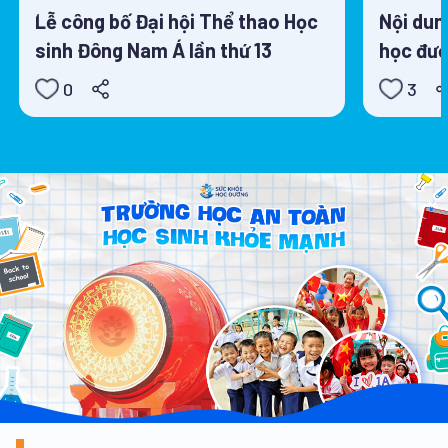
Lễ công bố Đại hội Thể thao Học
Nội dun
sinh Đông Nam Á lần thứ 13
học đườ
0
3