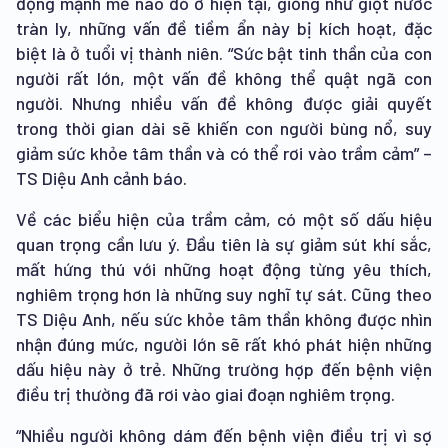
động mạnh mẽ nào đó ở hiện tại, giống như giọt nước
tràn ly, những vấn đề tiềm ẩn này bị kích hoạt, đặc
biệt là ở tuổi vị thành niên. “Sức bật tinh thần của con
người rất lớn, một vấn đề không thể quật ngã con
người. Nhưng nhiều vấn đề không được giải quyết
trong thời gian dài sẽ khiến con người bùng nổ, suy
giảm sức khỏe tâm thần và có thể rơi vào trầm cảm” –
TS Diệu Anh cảnh báo.
Về các biểu hiện của trầm cảm, có một số dấu hiệu
quan trọng cần lưu ý. Đầu tiên là sự giảm sút khí sắc,
mất hứng thú với những hoạt động từng yêu thích,
nghiêm trọng hơn là những suy nghĩ tự sát. Cũng theo
TS Diệu Anh, nếu sức khỏe tâm thần không được nhìn
nhận đúng mức, người lớn sẽ rất khó phát hiện những
dấu hiệu này ở trẻ. Những trường hợp đến bệnh viện
điều trị thường đã rơi vào giai đoạn nghiêm trọng.
“Nhiều người không dám đến bệnh viện điều trị vì sợ