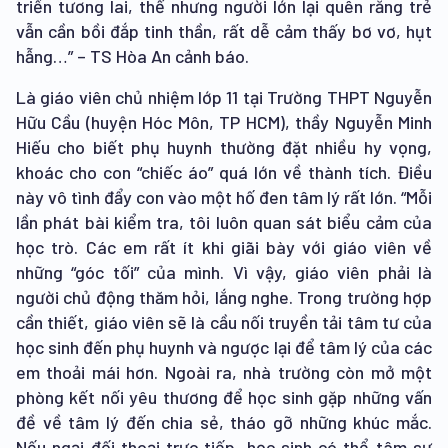
triển tương lai, thế nhưng người lớn lại quên rằng trẻ
vẫn cần bồi đắp tinh thần, rất dễ cảm thấy bơ vơ, hụt
hẫng…” – TS Hòa An cảnh báo.
Là giáo viên chủ nhiệm lớp 11 tại Trường THPT Nguyễn
Hữu Cầu (huyện Hóc Môn, TP HCM), thầy Nguyễn Minh
Hiếu cho biết phụ huynh thường đặt nhiều hy vọng,
khoác cho con “chiếc áo” quá lớn về thành tích. Điều
này vô tình đẩy con vào một hố đen tâm lý rất lớn. “Mỗi
lần phát bài kiểm tra, tôi luôn quan sát biểu cảm của
học trò. Các em rất ít khi giãi bày với giáo viên về
những “góc tối” của mình. Vì vậy, giáo viên phải là
người chủ động thăm hỏi, lắng nghe. Trong trường hợp
cần thiết, giáo viên sẽ là cầu nối truyền tải tâm tư của
học sinh đến phụ huynh và ngược lại để tâm lý của các
em thoải mái hơn. Ngoài ra, nhà trường còn mở một
phòng kết nối yêu thương để học sinh gặp những vấn
đề về tâm lý đến chia sẻ, tháo gỡ những khúc mắc.
Nếu ngại đối thoại trực tiếp, học sinh có thể tâm sự