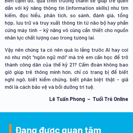
Bên cạnh đó, quá trình trưởng thành sẽ giúp trẻ quen
dần với kỹ năng thông tin (information skills) như tìm
kiếm, đọc hiểu, phân tích, so sánh, đánh giá, tổng
hợp, lưu trữ và truy xuất thông tin từ não bộ hay phần
cứng máy tính – kỹ năng vô cùng cần thiết cho nguồn
nhân lực chất lượng cao trong tương lai.
Vậy nên chúng ta có nên quá lo lắng trước AI hay coi
nó như một “ngôn ngữ mới” mà trẻ em cần học để trở
thành công dân của thế kỷ 21? Cấm đoán không bao
giờ giúp trẻ thông minh hơn, chỉ có trang bị để biết
nghi ngờ, biết kiểm chứng, biết phân biệt thật – giả
mới là cách bảo vệ và bồi dưỡng trí tuệ.
Lê Tuấn Phong – Tuổi Trẻ Online
Đang được quan tâm