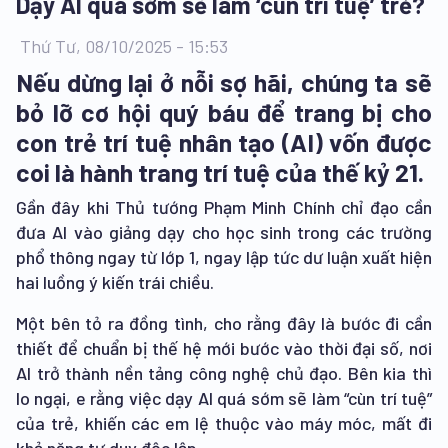
Dạy AI quá sớm sẽ làm ‘cùn trí tuệ’ trẻ?
Thứ Tư, 08/10/2025 - 15:53
Nếu dừng lại ở nỗi sợ hãi, chúng ta sẽ
bỏ lỡ cơ hội quý báu để trang bị cho
con trẻ trí tuệ nhân tạo (AI) vốn được
coi là hành trang trí tuệ của thế kỷ 21.
Gần đây khi Thủ tướng Phạm Minh Chính chỉ đạo cần
đưa AI vào giảng dạy cho học sinh trong các trường
phổ thông ngay từ lớp 1, ngay lập tức dư luận xuất hiện
hai luồng ý kiến trái chiều.
Một bên tỏ ra đồng tình, cho rằng đây là bước đi cần
thiết để chuẩn bị thế hệ mới bước vào thời đại số, nơi
AI trở thành nền tảng công nghệ chủ đạo. Bên kia thì
lo ngại, e rằng việc dạy AI quá sớm sẽ làm “cùn trí tuệ”
của trẻ, khiến các em lệ thuộc vào máy móc, mất đi