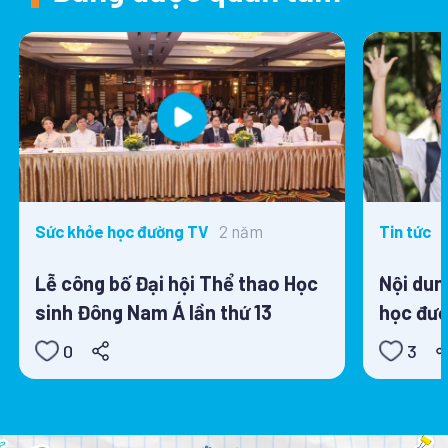
2 năm
Sức khỏe học đường TV
Tin tức
Lễ công bố Đại hội Thể thao Học
Nội dun
sinh Đông Nam Á lần thứ 13
học đườ
0
3