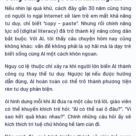
Nếu nhìn lại quá khứ, cách đây gần 30 năm cũng từng
có người lo ngại Internet sẽ làm trẻ em mất khả năng
tư duy, chỉ biết “copy – paste”. Nhưng rồi chính năng
lực số (digital literacy) đã trở thành kỹ năng công dân
bắt buộc. Với AI, tôi thấy câu chuyện hôm nay cũng
không khác: vấn đề không phải là sợ hãi mà là dạy trẻ
biết sống cùng AI một cách khôn ngoan.
Nguy cơ lệ thuộc chỉ xảy ra khi người lớn biến AI thành
công cụ thay thế tư duy. Ngược lại nếu được hướng
dẫn đúng, AI hoàn toàn có thể trở thành phương tiện
rèn tư duy phản biện.
ôi hình dung mỗi khi AI đưa ra một câu trả lời, giáo viên
có thể khuyến khích trẻ hỏi: “AI có thể sai ở đâu?”, “Vì
sao kết quả khác nhau?”. Chính những câu hỏi ấy sẽ
kích thích trí tuệ chứ không hề làm cùn đi.