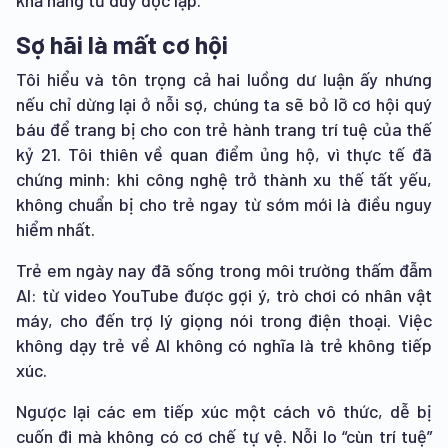
khả năng tư duy độc lập.
Sợ hãi là mất cơ hội
Tôi hiểu và tôn trọng cả hai luồng dư luận ấy nhưng
nếu chỉ dừng lại ở nỗi sợ, chúng ta sẽ bỏ lỡ cơ hội quý
báu để trang bị cho con trẻ hành trang trí tuệ của thế
kỷ 21. Tôi thiên về quan điểm ủng hộ, vì thực tế đã
chứng minh: khi công nghệ trở thành xu thế tất yếu,
không chuẩn bị cho trẻ ngay từ sớm mới là điều nguy
hiểm nhất.
Trẻ em ngày nay đã sống trong môi trường thấm đẫm
AI: từ video YouTube được gợi ý, trò chơi có nhân vật
máy, cho đến trợ lý giọng nói trong điện thoại. Việc
không dạy trẻ về AI không có nghĩa là trẻ không tiếp
xúc.
Ngược lại các em tiếp xúc một cách vô thức, dễ bị
cuốn đi mà không có cơ chế tự vệ. Nỗi lo “cùn trí tuệ”