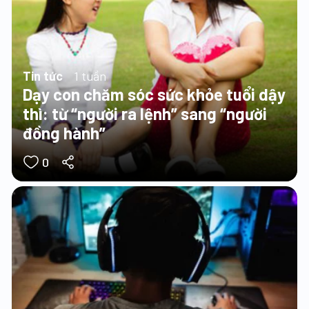
Tin tức
1 tuần
Dạy con chăm sóc sức khỏe tuổi dậy
thì: từ “người ra lệnh” sang “người
đồng hành”
0