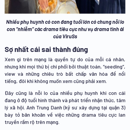
Nhiều phụ huynh có con đang tuổi lớn có chung nỗi lo
con “nhiễm” các drama tiêu cực như vụ drama tình ái
của ViruSs
Sợ nhất cái sai thành đúng
Xem gì trên mạng là quyền tự do của mỗi cá nhân,
nhưng khi mọi thứ bị chi phối bởi thuật toán, “seeding”,
view và những chiêu trò bất chấp văn hóa để nổi
tiếng, đôi khi không muốn xem cũng phải xem.
Đây cũng là nỗi lo của nhiều phụ huynh khi con cái
đang ở độ tuổi hình thành và phát triển nhận thức, tâm
lý xã hội. Anh Trung Danh (kỹ sư xây dựng tại quận 3)
bày tỏ băn khoăn về việc những drama tiêu cực lan
truyền rầm rộ trên mạng.