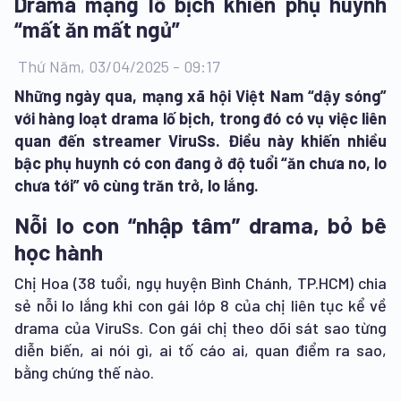
Drama mạng lố bịch khiến phụ huynh
“mất ăn mất ngủ”
Thứ Năm, 03/04/2025 - 09:17
Những ngày qua, mạng xã hội Việt Nam “dậy sóng”
với hàng loạt drama lố bịch, trong đó có vụ việc liên
quan đến streamer ViruSs. Điều này khiến nhiều
bậc phụ huynh có con đang ở độ tuổi “ăn chưa no, lo
chưa tới” vô cùng trăn trở, lo lắng.
Nỗi lo con “nhập tâm” drama, bỏ bê
học hành
Chị Hoa (38 tuổi, ngụ huyện Bình Chánh, TP.HCM) chia
sẻ nỗi lo lắng khi con gái lớp 8 của chị liên tục kể về
drama của ViruSs. Con gái chị theo dõi sát sao từng
diễn biến, ai nói gì, ai tố cáo ai, quan điểm ra sao,
bằng chứng thế nào.