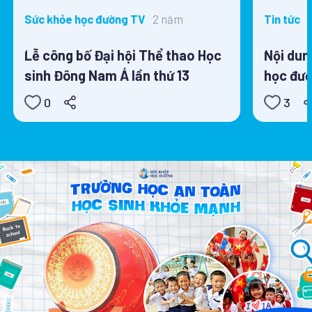
2 năm
Sức khỏe học đường TV
Tin tức
Lễ công bố Đại hội Thể thao Học
Nội dun
sinh Đông Nam Á lần thứ 13
học đườ
0
3