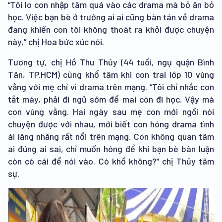
“Tôi lo con nhập tâm quá vào các drama mà bỏ ăn bỏ
học. Việc bạn bè ở trường ai ai cũng bàn tán về drama
đang khiến con tôi không thoát ra khỏi được chuyện
này,” chị Hoa bức xúc nói.
Tương tự, chị Hồ Thu Thủy (44 tuổi, ngụ quận Bình
Tân, TP.HCM) cũng khổ tâm khi con trai lớp 10 vùng
vằng với mẹ chỉ vì drama trên mạng. “Tôi chỉ nhắc con
tắt máy, phải đi ngủ sớm để mai còn đi học. Vậy mà
con vùng vằng. Hai ngày sau mẹ con mới ngồi nói
chuyện được với nhau, mới biết con hóng drama tình
ái lăng nhăng rất nổi trên mạng. Con không quan tâm
ai đúng ai sai, chỉ muốn hóng để khi bạn bè bàn luận
còn có cái để nói vào. Có khổ không?” chị Thủy tâm
sự.