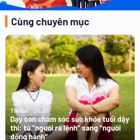
Cùng chuyên mục
Tin tức
2 tuần
Dạy con chăm sóc sức khỏe tuổi dậy
thì: từ “người ra lệnh” sang “người
đồng hành”