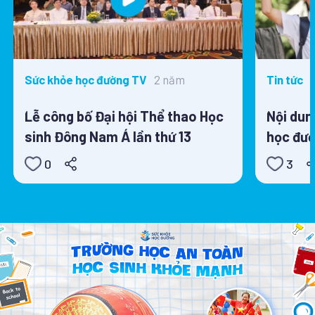
2 năm
Sức khỏe học đường TV
Tin tức
Lễ công bố Đại hội Thể thao Học
Nội dun
sinh Đông Nam Á lần thứ 13
học đườ
0
3