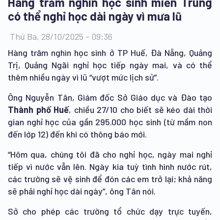
Hàng trăm nghìn học sinh miền Trung
có thể nghỉ học dài ngày vì mưa lũ
Thứ Ba, 28/10/2025 - 09:36
Hàng trăm nghìn học sinh ở TP Huế, Đà Nẵng, Quảng
Trị, Quảng Ngãi nghỉ học tiếp ngày mai, và có thể
thêm nhiều ngày vì lũ “vượt mức lịch sử”.
Ông Nguyễn Tân, Giám đốc Sở Giáo dục và Đào tạo
Thành phố Huế
, chiều 27/10 cho biết sẽ kéo dài thời
gian nghỉ học của gần 295.000 học sinh (từ mầm non
đến lớp 12) đến khi có thông báo mới.
“Hôm qua, chúng tôi đã cho nghỉ học, ngày mai nghỉ
tiếp vì nước vẫn lên. Ngày kia tuỳ tình hình nước rút,
các trường sẽ vệ sinh để đón các em trở lại; khả năng
sẽ phải nghỉ học dài ngày”, ông Tân nói.
Sở cho phép các trường tổ chức dạy trực tuyến,