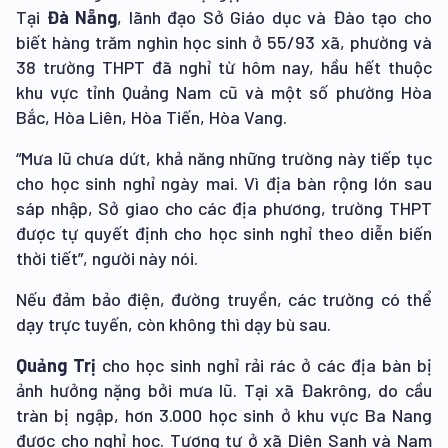
Tại
Đà Nẵng
, lãnh đạo Sở Giáo dục và Đào tạo cho
biết hàng trăm nghìn học sinh ở 55/93 xã, phường và
38 trường THPT đã nghỉ từ hôm nay, hầu hết thuộc
khu vực tỉnh Quảng Nam cũ và một số phường Hòa
Bắc, Hòa Liên, Hòa Tiến, Hòa Vang.
“Mưa lũ chưa dứt, khả năng những trường này tiếp tục
cho học sinh nghỉ ngày mai. Vì địa bàn rộng lớn sau
sáp nhập, Sở giao cho các địa phương, trường THPT
được tự quyết định cho học sinh nghỉ theo diễn biến
thời tiết”, người này nói.
Nếu đảm bảo điện, đường truyền, các trường có thể
dạy trực tuyến, còn không thì dạy bù sau.
Quảng Trị
cho học sinh nghỉ rải rác ở các địa bàn bị
ảnh hưởng nặng bởi mưa lũ. Tại xã Đakrông, do cầu
tràn bị ngập, hơn 3.000 học sinh ở khu vực Ba Nang
được cho nghỉ học. Tương tự ở xã Diên Sanh và Nam