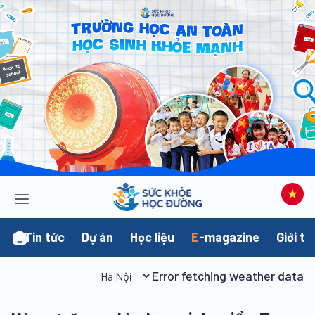
Tin tức
Dự án
Học liệu
E
-magazine
Giới th
Error fetching weather data