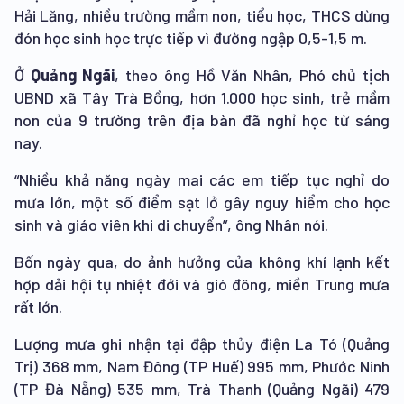
Hải Lăng, nhiều trường mầm non, tiểu học, THCS dừng
đón học sinh học trực tiếp vì đường ngập 0,5-1,5 m.
Ở
Quảng Ngãi
, theo ông Hồ Văn Nhân, Phó chủ tịch
UBND xã Tây Trà Bồng, hơn 1.000 học sinh, trẻ mầm
non của 9 trường trên địa bàn đã nghỉ học từ sáng
nay.
“Nhiều khả năng ngày mai các em tiếp tục nghỉ do
mưa lớn, một số điểm sạt lở gây nguy hiểm cho học
sinh và giáo viên khi di chuyển”, ông Nhân nói.
Bốn ngày qua, do ảnh hưởng của không khí lạnh kết
hợp dải hội tụ nhiệt đới và gió đông, miền Trung mưa
rất lớn.
Lượng mưa ghi nhận tại đập thủy điện La Tó (Quảng
Trị) 368 mm, Nam Đông (TP Huế) 995 mm, Phước Ninh
(TP Đà Nẵng) 535 mm, Trà Thanh (Quảng Ngãi) 479