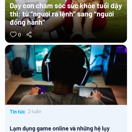
Dạy con chăm sóc sức khỏe tuổi dậy
thì: từ “người ra lệnh” sang “người
đồng hành”
0
2 tuần
Tin tức
Lạm dụng game online và những hệ lụy