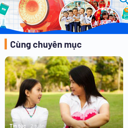
Cùng chuyên mục
Tin tức
2 tuần