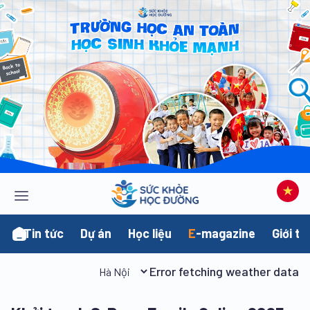
Tin tức
Dự án
Học liệu
E
-magazine
Giới th
Error fetching weather data