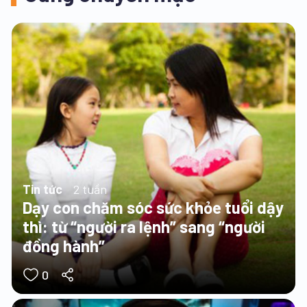
Tin tức
2 tuần
Dạy con chăm sóc sức khỏe tuổi dậy
thì: từ “người ra lệnh” sang “người
đồng hành”
0