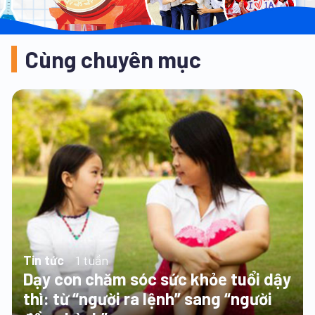
Cùng chuyên mục
Tin tức
1 tuần
Dạy con chăm sóc sức khỏe tuổi dậy
thì: từ “người ra lệnh” sang “người