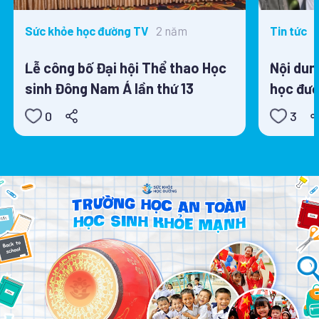
2 năm
Sức khỏe học đường TV
Tin tức
Lễ công bố Đại hội Thể thao Học
Nội dun
sinh Đông Nam Á lần thứ 13
học đườ
0
3