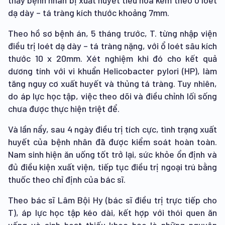
thấy bệnh nhân bị xuất huyết tiêu hóa kèm theo ổ loét
dạ dày – tá tràng kích thước khoảng 7mm.
Theo hồ sơ bệnh án, 5 tháng trước, T. từng nhập viện
điều trị loét dạ dày – tá tràng nặng, với ổ loét sâu kích
thước 10 x 20mm. Xét nghiệm khi đó cho kết quả
dương tính với vi khuẩn Helicobacter pylori (HP), làm
tăng nguy cơ xuất huyết và thủng tá tràng. Tuy nhiên,
do áp lực học tập, việc theo dõi và điều chỉnh lối sống
chưa được thực hiện triệt để.
Và lần nẩy, sau 4 ngày điều trị tích cực, tình trạng xuất
huyết của bệnh nhân đã được kiểm soát hoàn toàn.
Nam sinh hiện ăn uống tốt trở lại, sức khỏe ổn định và
đủ điều kiện xuất viện, tiếp tục điều trị ngoại trú bằng
thuốc theo chỉ định của bác sĩ.
Theo bác sĩ Lâm Bội Hy (bác sĩ điều trị trực tiếp cho
T), áp lực học tập kéo dài, kết hợp với thói quen ăn