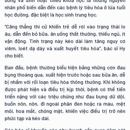
uống và sinh hoạt thiếu khoa học là những nguyên
nhân phổ biến dẫn đến các bệnh lý tiêu hóa ở lứa tuổi
học đường, đặc biệt là học sinh trung học.
“Căng thẳng thi cử khiến trẻ dễ rơi vào trạng thái lo
âu, dẫn đến bỏ bữa, ăn uống thất thường, thiếu ngủ, ít
vận động. Tình trạng này kéo dài làm tăng nguy cơ
viêm, loét dạ dày và xuất huyết
tiêu hóa
”, bác sĩ Hy
cho biết.
Ban đầu, bệnh thường biểu hiện bằng những cơn đau
bụng thoáng qua, xuất hiện trước hoặc sau bữa ăn, dễ
bị nhầm với rối loạn tiêu hóa thông thường. Khi không
được phát hiện và điều trị kịp thời, bệnh có thể tiến
triển nặng với các triệu chứng như đau bụng dữ dội,
buồn nôn, nôn, đi ngoài phân đen hoặc ra máu, mệt
mỏi, hoa mắt, chóng mặt, khiến việc điều trị trở nên
phức tạp và kéo dài.