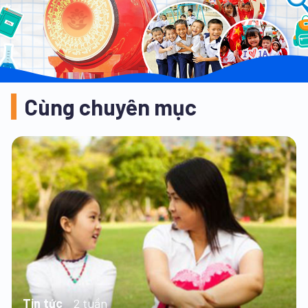
Cùng chuyên mục
Tin tức
2 tuần