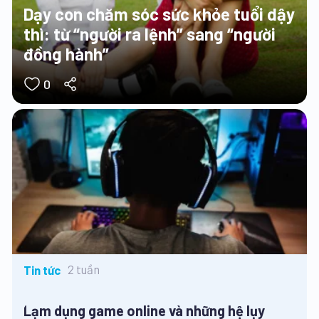
Dạy con chăm sóc sức khỏe tuổi dậy
thì: từ “người ra lệnh” sang “người
đồng hành”
0
2 tuần
Tin tức
Lạm dụng game online và những hệ lụy