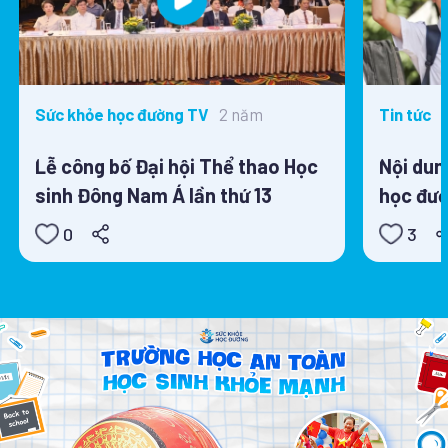
2 năm
Sức khỏe học đường TV
Tin tức
Lễ công bố Đại hội Thể thao Học
Nội dun
sinh Đông Nam Á lần thứ 13
học đườ
0
3