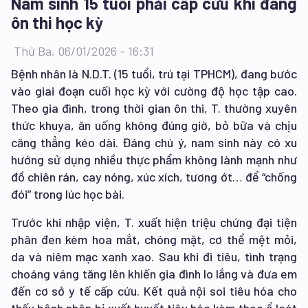
Nam sinh 15 tuổi phải cấp cứu khi đang
ôn thi học kỳ
Thứ Ba, 06/01/2026 - 16:31
Bệnh nhân là N.D.T. (15 tuổi, trú tại TPHCM), đang bước
vào giai đoạn cuối học kỳ với cường độ học tập cao.
Theo gia đình, trong thời gian ôn thi, T. thường xuyên
thức khuya, ăn uống không đúng giờ, bỏ bữa và chịu
căng thẳng kéo dài. Đáng chú ý, nam sinh này có xu
hướng sử dụng nhiều thực phẩm không lành mạnh như
đồ chiên rán, cay nóng, xúc xích, tương ớt… để “chống
đói” trong lúc học bài.
Trước khi nhập viện, T. xuất hiện triệu chứng đại tiện
phân đen kèm hoa mắt, chóng mặt, cơ thể mệt mỏi,
da và niêm mạc xanh xao. Sau khi đi tiêu, tình trạng
choáng váng tăng lên khiến gia đình lo lắng và đưa em
đến cơ sở y tế cấp cứu. Kết quả nội soi tiêu hóa cho