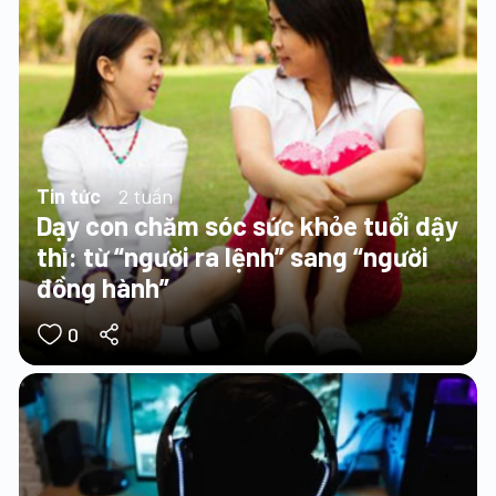
Tin tức
2 tuần
Dạy con chăm sóc sức khỏe tuổi dậy
thì: từ “người ra lệnh” sang “người
đồng hành”
0