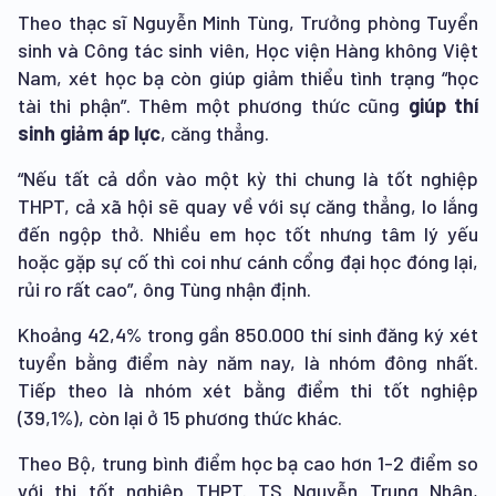
Theo thạc sĩ Nguyễn Minh Tùng, Trưởng phòng Tuyển
sinh và Công tác sinh viên, Học viện Hàng không Việt
Nam, xét học bạ còn giúp giảm thiểu tình trạng “học
tài thi phận”. Thêm một phương thức cũng
giúp thí
sinh
giảm áp lực
, căng thẳng.
“Nếu tất cả dồn vào một kỳ thi chung là tốt nghiệp
THPT, cả xã hội sẽ quay về với sự căng thẳng, lo lắng
đến ngộp thở. Nhiều em học tốt nhưng tâm lý yếu
hoặc gặp sự cố thì coi như cánh cổng đại học đóng lại,
rủi ro rất cao”, ông Tùng nhận định.
Khoảng 42,4% trong gần 850.000 thí sinh đăng ký xét
tuyển bằng điểm này năm nay, là nhóm đông nhất.
Tiếp theo là nhóm xét bằng điểm thi tốt nghiệp
(39,1%), còn lại ở 15 phương thức khác.
Theo Bộ, trung bình điểm học bạ cao hơn 1-2 điểm so
với thi tốt nghiệp THPT. TS Nguyễn Trung Nhân,