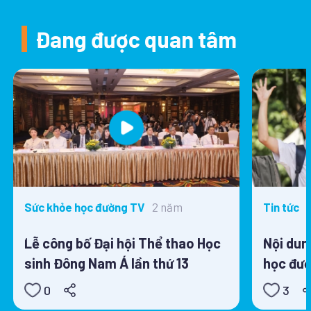
Đang được quan tâm
2 năm
Sức khỏe học đường TV
Tin tức
Lễ công bố Đại hội Thể thao Học
Nội dun
sinh Đông Nam Á lần thứ 13
học đườ
0
3