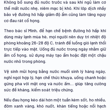
Không bổ sung đủ nước trước và sau khi ngủ làm cơ
thể mất nước nhẹ, niêm mạc bị khô. Khi lớp dịch nhầy
bảo vệ đường hô hấp giảm độ ẩm cũng làm tăng nguy
cơ đau rát cổ họng.
Theo bác sĩ Minh, để hạn chế bệnh đường hô hấp khi
dùng máy lạnh mùa hè, mọi người nên duy trì nhiệt độ
phòng khoảng 26-28 độ C, tránh để luồng gió lạnh thổi
trực tiếp vào mặt. Uống đủ nước trong ngày nhằm giữ
ấm cổ họng, sử dụng máy tạo ẩm hoặc đặt một chậu
nước nhỏ trong phòng.
Vệ sinh mũi họng bằng nước muối sinh lý hàng ngày,
nghỉ ngơi hợp lý, hạn chế thức khuya, uống chanh hoặc
gừng pha với mật ong và nước ấm… giúp tăng cường
sức đề kháng, kiểm soát triệu chứng.
Nếu đau họng kéo dài hơn một tuần kèm sốt, ho nhiều,
đờm xanh vàng, khó nuốt, khàn tiếng hoặc nổi hạch