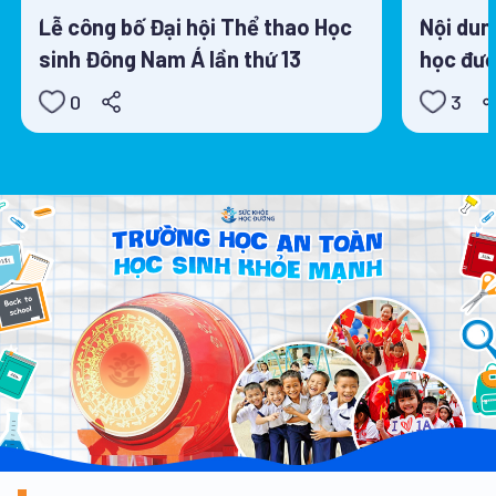
Lễ công bố Đại hội Thể thao Học
Nội dun
sinh Đông Nam Á lần thứ 13
học đườ
0
3