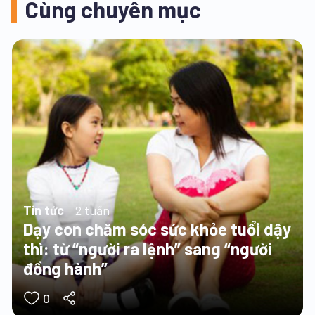
Cùng chuyên mục
Tin tức
2 tuần
Dạy con chăm sóc sức khỏe tuổi dậy
thì: từ “người ra lệnh” sang “người
đồng hành”
0