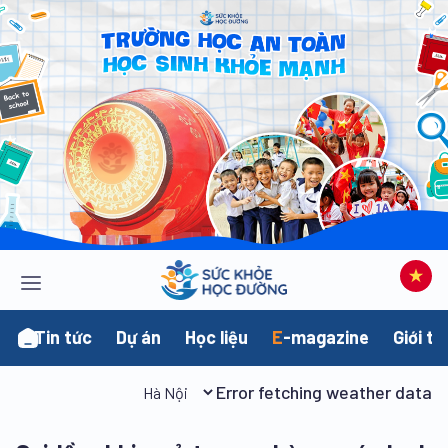
Tin tức
Dự án
Học liệu
E
-magazine
Giới th
Error fetching weather data