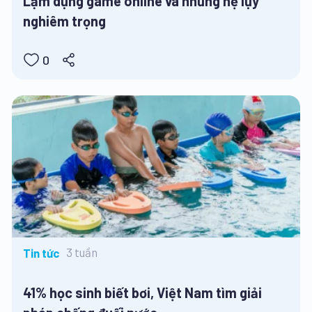
Lạm dụng game online và những hệ lụy
nghiêm trọng
0
3 tuần
Tin tức
41% học sinh biết bơi, Việt Nam tìm giải