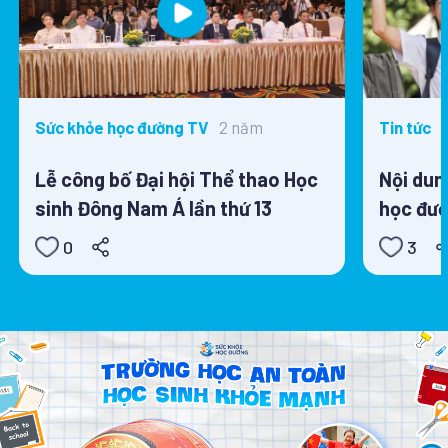
2 năm
Sức khỏe học đường TV
Tin tức
Lễ công bố Đại hội Thể thao Học
Nội dun
sinh Đông Nam Á lần thứ 13
học đườ
0
3