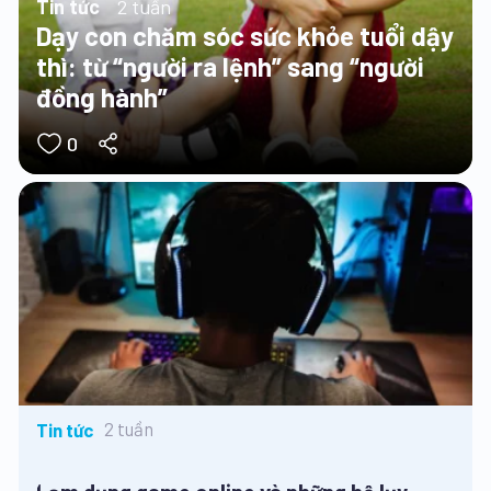
Tin tức
2 tuần
Dạy con chăm sóc sức khỏe tuổi dậy
thì: từ “người ra lệnh” sang “người
đồng hành”
0
2 tuần
Tin tức