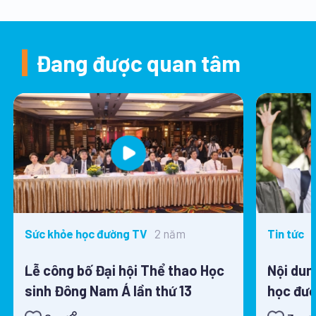
Đang được quan tâm
2 năm
Sức khỏe học đường TV
Tin tức
Lễ công bố Đại hội Thể thao Học
Nội dun
sinh Đông Nam Á lần thứ 13
học đườ