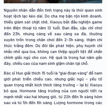
Nguyên nhân dẫn đến tình trạng này là thói quen sinh
hoạt lệch lạc kéo dài. Do cha mẹ bận rộn kinh doanh,
thiếu giám sát chặt chẽ, Xiaoyu bắt đầu nghiện game
trên điện thoại từ năm 12 tuổi. Ban đầu, cậu chỉ chơi
đến 23h, nhưng càng về sau càng sa đà, thường
xuyên trốn trong chăn chơi đến 2-3h sáng, thậm chí
thức trắng đêm. Dù đôi lần phát hiện, phụ huynh chỉ
nhắc nhở qua loa, không can thiệp quyết liệt để chấn
chỉnh giấc ngủ cho con. Hệ quả là trong hai năm gần
đây, chiều cao của nam sinh giậm chân tại chỗ.
Bác sĩ Huo giải thích 15 tuổi là “giai đoạn vàng” để nam
giới phát triển chiều cao, nhưng giấc ngủ – yếu tố
quan trọng nhất kích thích tăng trưởng – lại bị Xiaoyu
bỏ qua. Hormone tăng trưởng của con người tiết ra
mạnh nhất vào hai khung giờ, từ 22h đến 1h sáng hôm
sau và từ 5h đến 6h sáng. Lượng hormone trong các