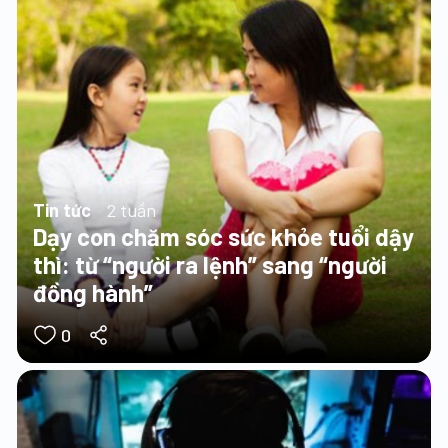
Tin tức
2 tuần
Dạy con chăm sóc sức khỏe tuổi dậy
thì: từ “người ra lệnh” sang “người
đồng hành”
0