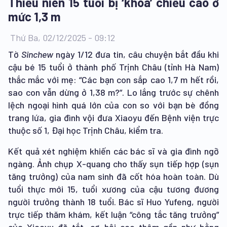
Thiếu niên 15 tuổi bị ‘khóa’ chiều cao ở
mức 1,3 m
Thứ Ba, 02/12/2025 - 09:12
Tờ
Sinchew
ngày 1/12 đưa tin, câu chuyện bắt đầu khi
cậu bé 15 tuổi ở thành phố Trịnh Châu (tỉnh Hà Nam)
thắc mắc với mẹ: “Các bạn con sắp cao 1,7 m hết rồi,
sao con vẫn dừng ở 1,38 m?”. Lo lắng trước sự chênh
lệch ngoại hình quá lớn của con so với bạn bè đồng
trang lứa, gia đình vội đưa Xiaoyu đến Bệnh viện trực
thuộc số 1, Đại học Trịnh Châu, kiểm tra.
Kết quả xét nghiệm khiến các bác sĩ và gia đình ngỡ
ngàng. Ảnh chụp X-quang cho thấy sụn tiếp hợp (sụn
tăng trưởng) của nam sinh đã cốt hóa hoàn toàn. Dù
tuổi thực mới 15, tuổi xương của cậu tương đương
người trưởng thành 18 tuổi. Bác sĩ Huo Yufeng, người
trực tiếp thăm khám, kết luận “công tắc tăng trưởng”