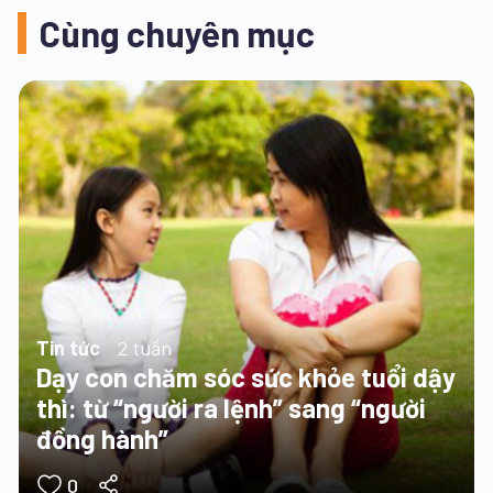
Cùng chuyên mục
Tin tức
2 tuần
Dạy con chăm sóc sức khỏe tuổi dậy
thì: từ “người ra lệnh” sang “người
đồng hành”
0