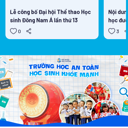
Lễ công bố Đại hội Thể thao Học
Nội dun
sinh Đông Nam Á lần thứ 13
học đườ
0
3