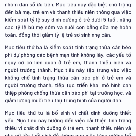
nhóm dân số ưu tiên. Mục tiêu này đặc biệt chú trọng
đến bà mẹ, trẻ em và thanh thiếu niên thông qua việc
kiểm soát tỷ lệ suy dinh dưỡng ở trẻ dưới 5 tuổi, nâng
cao tỷ lệ bú mẹ sớm và nuôi con bằng sữa mẹ hoàn
toàn, đồng thời giảm tỷ lệ trẻ sơ sinh nhẹ cân.
Mục tiêu thứ ba là kiểm soát tình trạng thừa cân béo
phì dự phòng các bệnh mạn tính không lây, các yếu tố
nguy cơ có liên quan ở trẻ em, thanh thiếu niên và
người trưởng thành. Mục tiêu này tập trung vào việc
khống chế tình trạng thừa cân béo phì ở trẻ em và
người trưởng thành, tiếp tục triển khai mô hình can
thiệp phòng chống thừa cân béo phì tại trường học, và
giảm lượng muối tiêu thụ trung bình của người dân.
Mục tiêu thứ tư là bổ sinh vi chất dinh dưỡng thiết
yếu. Mục tiêu này hướng đến việc cải thiện tình trạng
thiếu vi chất dinh dưỡng ở trẻ em, thanh thiếu niên và
phụ nữ lứa tuổi sinh đẻ thông qua việc tăng cường bổ