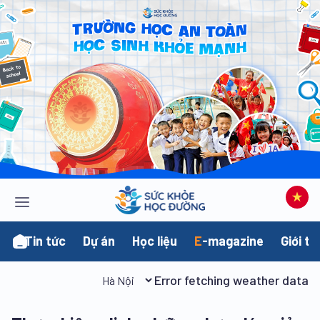
Tin tức
Dự án
Học liệu
E
-magazine
Giới th
Error fetching weather data