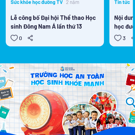
2 năm
Sức khỏe học đường TV
Tin tức
Lễ công bố Đại hội Thể thao Học
Nội dun
sinh Đông Nam Á lần thứ 13
học đườ
0
3