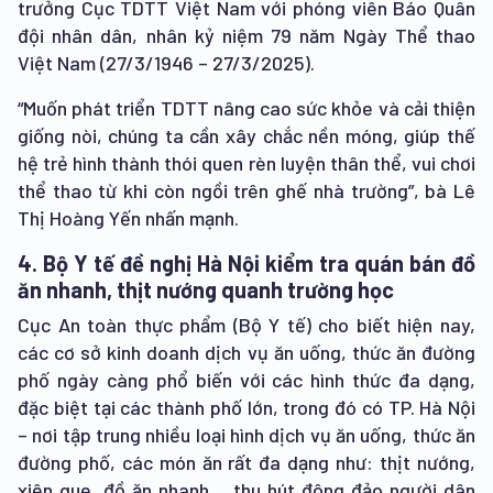
trưởng Cục TDTT Việt Nam với phóng viên Báo Quân
đội nhân dân, nhân kỷ niệm 79 năm Ngày Thể thao
Việt Nam (27/3/1946 – 27/3/2025).
“Muốn phát triển TDTT nâng cao sức khỏe và cải thiện
giống nòi, chúng ta cần xây chắc nền móng, giúp thế
hệ trẻ hình thành thói quen rèn luyện thân thể, vui chơi
thể thao từ khi còn ngồi trên ghế nhà trường”, bà Lê
Thị Hoàng Yến nhấn mạnh.
4. Bộ Y tế đề nghị Hà Nội kiểm tra quán bán đồ
ăn nhanh, thịt nướng quanh trường học
Cục An toàn thực phẩm (Bộ Y tế) cho biết hiện nay,
các cơ sở kinh doanh dịch vụ ăn uống, thức ăn đường
phố ngày càng phổ biến với các hình thức đa dạng,
đặc biệt tại các thành phố lớn, trong đó có TP. Hà Nội
– nơi tập trung nhiều loại hình dịch vụ ăn uống, thức ăn
đường phố, các món ăn rất đa dạng như: thịt nướng,
xiên que, đồ ăn nhanh… thu hút đông đảo người dân