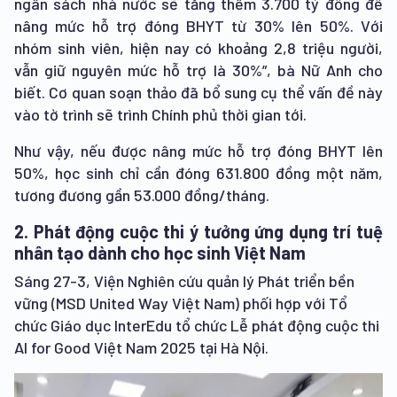
ngân sách nhà nước sẽ tăng thêm 3.700 tỷ đồng để
nâng mức hỗ trợ đóng BHYT từ 30% lên 50%. Với
nhóm sinh viên, hiện nay có khoảng 2,8 triệu người,
vẫn giữ nguyên mức hỗ trợ là 30%”, bà Nữ Anh cho
biết. Cơ quan soạn thảo đã bổ sung cụ thể vấn đề này
vào tờ trình sẽ trình Chính phủ thời gian tới.
Như vậy, nếu được nâng mức hỗ trợ đóng BHYT lên
50%, học sinh chỉ cần đóng 631.800 đồng một năm,
tương đương gần 53.000 đồng/tháng.
2. Phát động cuộc thi ý tưởng ứng dụng trí tuệ
nhân tạo dành cho học sinh Việt Nam
Sáng 27-3, Viện Nghiên cứu quản lý Phát triển bền
vững (MSD United Way Việt Nam) phối hợp với Tổ
chức Giáo dục InterEdu tổ chức Lễ phát động cuộc thi
AI for Good Việt Nam 2025 tại Hà Nội.