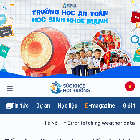
Tin tức
Dự án
Học liệu
E
-magazine
Giới th
Error fetching weather data