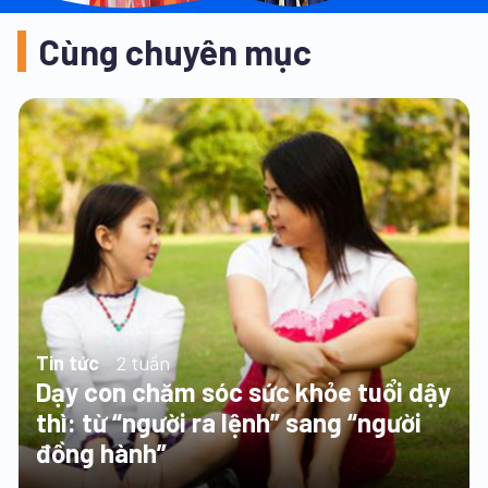
Cùng chuyên mục
Tin tức
2 tuần
Dạy con chăm sóc sức khỏe tuổi dậy
thì: từ “người ra lệnh” sang “người
đồng hành”